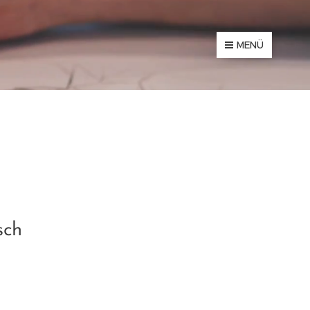
MENÜ
isch