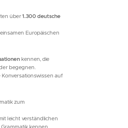
aten über
1.300 deutsche
einsamen Europäischen
tuationen
kennen, die
eder begegnen.
e Konversationswissen auf
mmatik zum
it leicht verständlichen
e Grammatik kennen.