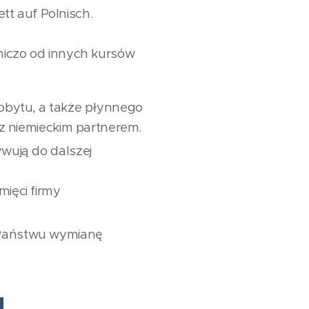
tt auf Polnisch.
dniczo od innych kursów
pobytu, a także płynnego
 z niemieckim partnerem.
wują do dalszej
ięci firmy
 Państwu wymianę