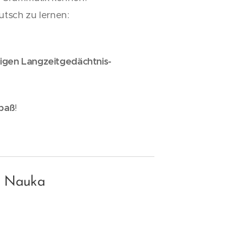
utsch zu lernen:
tigen Langzeitgedächtnis-
paß
!
o: Nauka